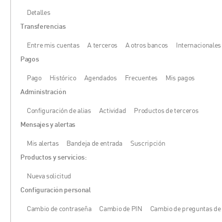
Detalles
Transferencias
Entre mis cuentas
A terceros
A otros bancos
Internacionales
Pagos
Pago
Histórico
Agendados
Frecuentes
Mis pagos
Administración
Configuración de alias
Actividad
Productos de terceros
Mensajes y alertas
Mis alertas
Bandeja de entrada
Suscripción
Productos y servicios:
Nueva solicitud
Configuración personal
Cambio de contraseña
Cambio de PIN
Cambio de preguntas de